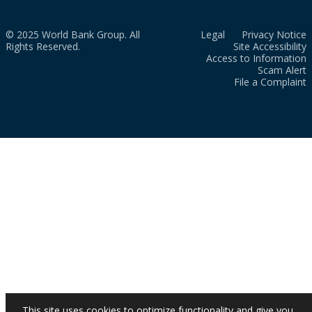
© 2025 World Bank Group. All
Legal
Privacy Notice
Rights Reserved.
Site Accessibility
Access to Information
Scam Alert
File a Complaint
This site uses cookies to optimize functionality and give you