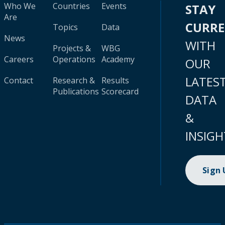
Who We
Countries
Events
STAY
Are
CURR
Topics
Data
News
WITH
Projects &
WBG
Careers
Operations
Academy
OUR
LATES
Contact
Research &
Results
Publications
Scorecard
DATA
&
INSIGH
Sign