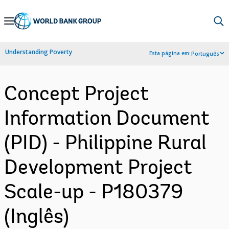
Skip
to
Main
Understanding Poverty
Esta página em:
Português
Navigation
Concept Project
Information Document
(PID) - Philippine Rural
Development Project
Scale-up - P180379
(Inglês)