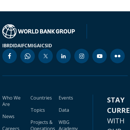
IBRD
IDA
IFC
MIGA
ICSID
Who We
Countries
Events
STAY
Are
CURR
Topics
Data
News
WITH
Projects &
WBG
Careers
Operations
Academy