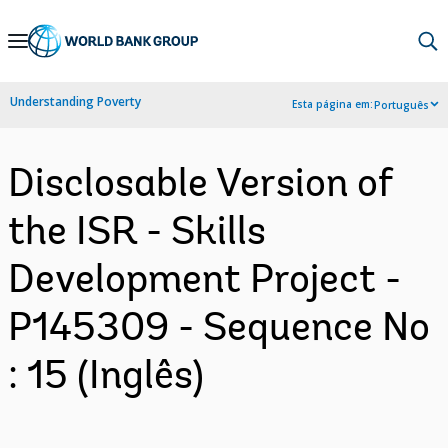
Skip
to
Main
Understanding Poverty
Esta página em:
Português
Navigation
Disclosable Version of
the ISR - Skills
Development Project -
P145309 - Sequence No
: 15 (Inglês)