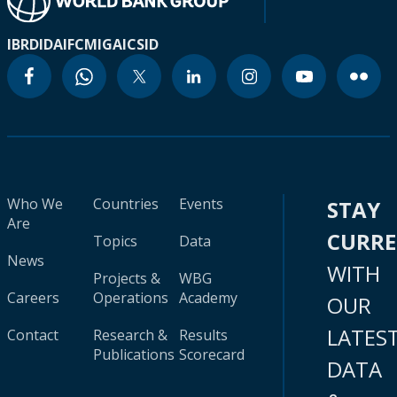
IBRD
IDA
IFC
MIGA
ICSID
Who We
Countries
Events
STAY
Are
CURR
Topics
Data
News
WITH
Projects &
WBG
Careers
Operations
Academy
OUR
LATES
Contact
Research &
Results
Publications
Scorecard
DATA