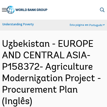
Skip
to
Main
Understanding Poverty
Esta página em:
Português
Navigation
Uzbekistan - EUROPE
AND CENTRAL ASIA-
P158372- Agriculture
Modernization Project -
Procurement Plan
(Inglês)