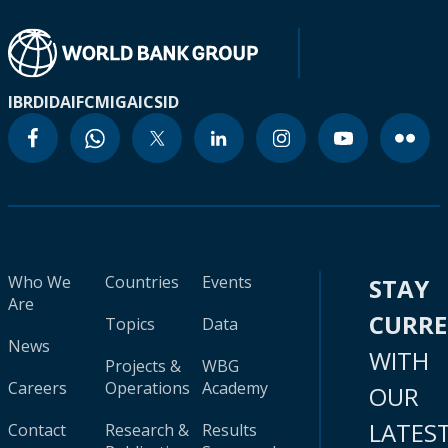
IBRD
IDA
IFC
MIGA
ICSID
Who We
Countries
Events
STAY
Are
CURR
Topics
Data
News
WITH
Projects &
WBG
Careers
Operations
Academy
OUR
LATES
Contact
Research &
Results