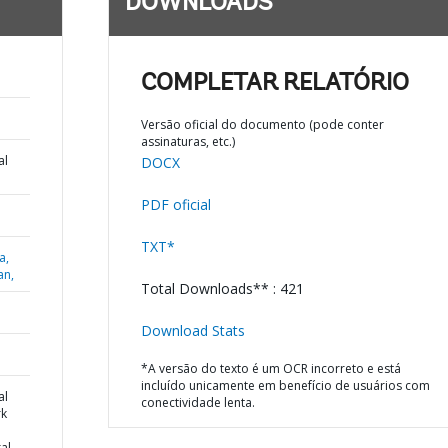
DOWNLOADS
COMPLETAR RELATÓRIO
Versão oficial do documento (pode conter
assinaturas, etc.)
al
DOCX
PDF oficial
TXT*
a,
an,
Total Downloads** : 421
Download Stats
*A versão do texto é um OCR incorreto e está
incluído unicamente em benefício de usuários com
al
conectividade lenta.
k
al