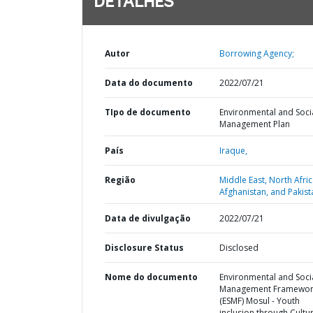
DETALHES
Autor
Borrowing Agency;
Data do documento
2022/07/21
TIpo de documento
Environmental and Soci
Management Plan
País
Iraque,
Região
Middle East, North Afric
Afghanistan, and Pakist
Data de divulgação
2022/07/21
Disclosure Status
Disclosed
Nome do documento
Environmental and Soci
Management Framewor
(ESMF) Mosul - Youth
inclusion through Cultur