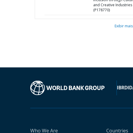
and Creative Industries
(P178770)
Exibir mais
IBRD
ID
Who We Are
Countries