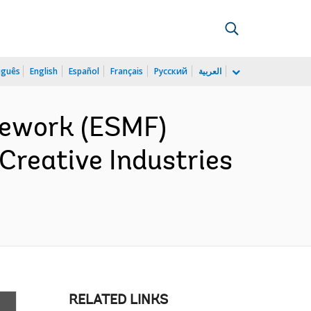
uguês
English
Español
Français
Русский
العربية
mework (ESMF)
Creative Industries
RELATED LINKS