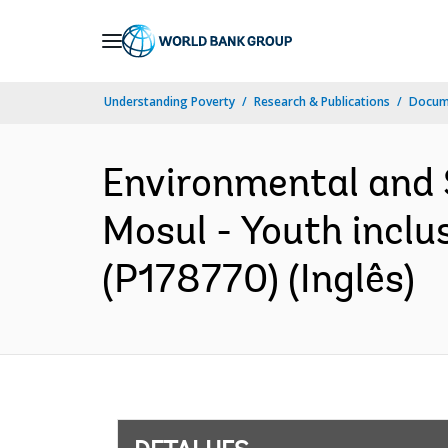
Skip
to
Main
Understanding Poverty
Research & Publications
Docume
Navigation
Environmental and
Mosul - Youth inclu
(P178770) (Inglês)