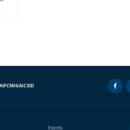
A
IFC
MIGA
ICSID
Events