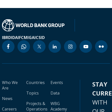
IBRD
IDA
IFC
MIGA
ICSID
Who We
Countries
Events
STAY
Are
CURR
Topics
Data
News
WITH
Projects &
WBG
Careers
Operations
Academy
OUR