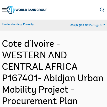
Skip
to
Main
Understanding Poverty
Esta página em:
Português
Navigation
Cote d'Ivoire -
WESTERN AND
CENTRAL AFRICA-
P167401- Abidjan Urban
Mobility Project -
Procurement Plan