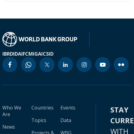
IBRD
IDA
IFC
MIGA
ICSID
Who We
Countries
Events
STAY
Are
CURR
Topics
Data
News
WITH
Projects &
WBG