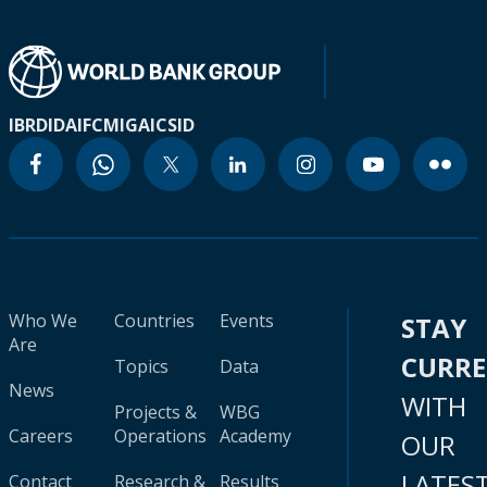
IBRD
IDA
IFC
MIGA
ICSID
Who We
Countries
Events
STAY
Are
CURR
Topics
Data
News
WITH
Projects &
WBG
Careers
Operations
Academy
OUR
LATES
Contact
Research &
Results