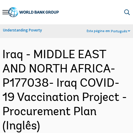
Skip
to
Main
Understanding Poverty
Esta página em:
Português
Navigation
Iraq - MIDDLE EAST
AND NORTH AFRICA-
P177038- Iraq COVID-
19 Vaccination Project -
Procurement Plan
(Inglês)