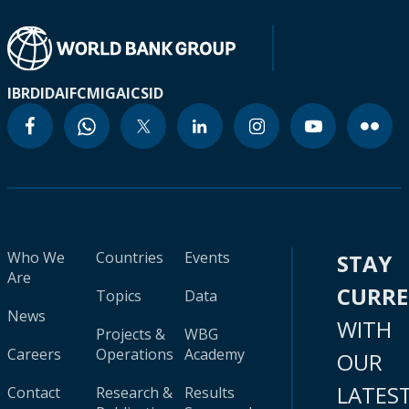
IBRD
IDA
IFC
MIGA
ICSID
Who We
Countries
Events
STAY
Are
CURR
Topics
Data
News
WITH
Projects &
WBG
Careers
Operations
Academy
OUR
LATES
Contact
Research &
Results