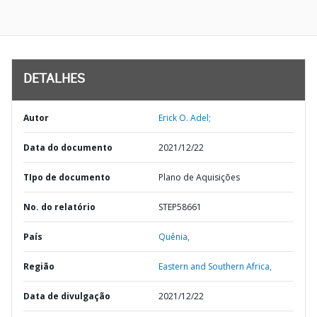
DETALHES
Autor
Erick O. Adel;
Data do documento
2021/12/22
TIpo de documento
Plano de Aquisições
No. do relatório
STEP58661
País
Quênia,
Região
Eastern and Southern Africa,
Data de divulgação
2021/12/22