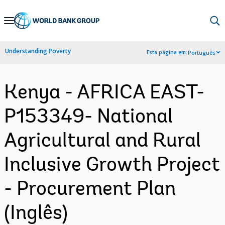
Skip
to
Main
Understanding Poverty
Esta página em:
Português
Navigation
Kenya - AFRICA EAST-
P153349- National
Agricultural and Rural
Inclusive Growth Project
- Procurement Plan
(Inglês)