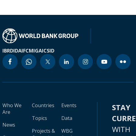
IBRD
IDA
IFC
MIGA
ICSID
Who We
Countries
Events
STAY
Are
CURR
Topics
Data
News
WITH
Projects &
WBG