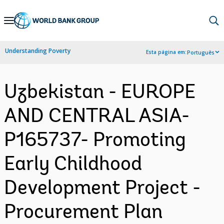
Skip
to
Main
Understanding Poverty
Esta página em:
Português
Navigation
Uzbekistan - EUROPE
AND CENTRAL ASIA-
P165737- Promoting
Early Childhood
Development Project -
Procurement Plan