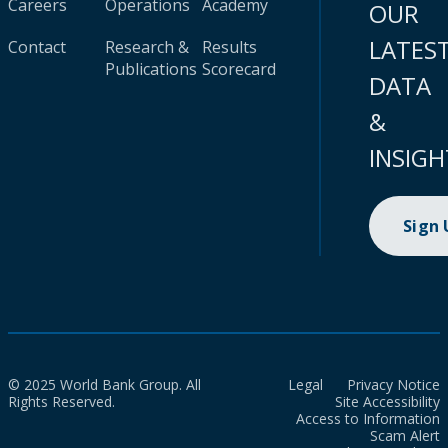
Careers
Operations
Academy
OUR
LATES
Contact
Research &
Results
Publications
Scorecard
DATA
&
INSIGH
Sign
© 2025 World Bank Group. All
Legal
Privacy Notice
Rights Reserved.
Site Accessibility
Access to Information
Scam Alert