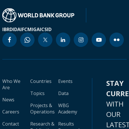
IBRD
IDA
IFC
MIGA
ICSID
Who We
Countries
Events
STAY
Are
CURR
Topics
Data
News
WITH
Projects &
WBG
Careers
Operations
Academy
OUR
LATES
Contact
Research &
Results