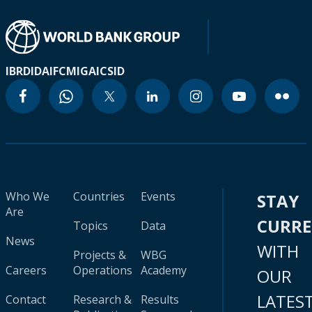
IBRD
IDA
IFC
MIGA
ICSID
Who We
Countries
Events
STAY
Are
CURR
Topics
Data
News
WITH
Projects &
WBG
Careers
Operations
Academy
OUR
LATES
Contact
Research &
Results