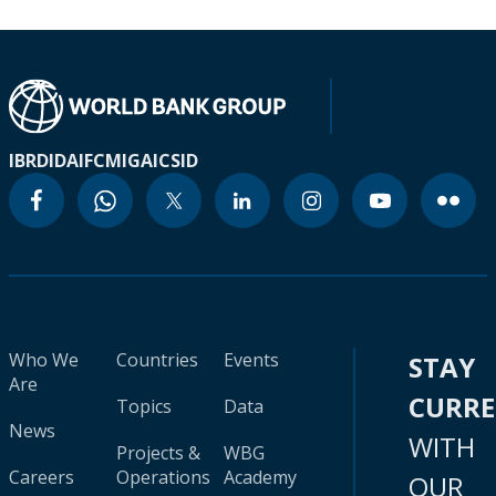
IBRD
IDA
IFC
MIGA
ICSID
Who We
Countries
Events
STAY
Are
CURR
Topics
Data
News
WITH
Projects &
WBG
Careers
Operations
Academy
OUR