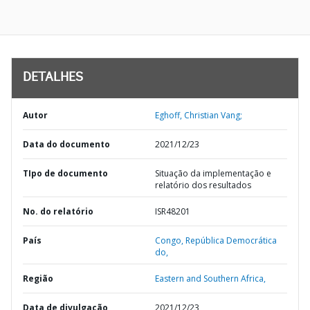
DETALHES
Autor
Eghoff, Christian Vang;
Data do documento
2021/12/23
TIpo de documento
Situação da implementação e
relatório dos resultados
No. do relatório
ISR48201
País
Congo,
República Democrática
do,
Região
Eastern and Southern Africa,
Data de divulgação
2021/12/23