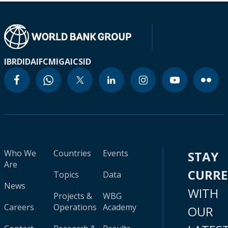
IBRD
IDA
IFC
MIGA
ICSID
Who We
Countries
Events
STAY
Are
CURR
Topics
Data
News
WITH
Projects &
WBG
Careers
Operations
Academy
OUR