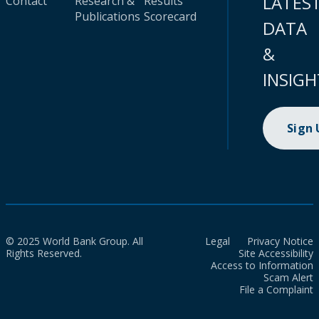
LATES
Contact
Research &
Results
Publications
Scorecard
DATA
&
INSIGH
Sign
© 2025 World Bank Group. All
Legal
Privacy Notice
Rights Reserved.
Site Accessibility
Access to Information
Scam Alert
File a Complaint