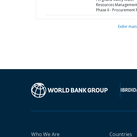
Resources Management
Phase II - Procurement 
Exibir mais
IBRD
ID
Who We Are
Countries