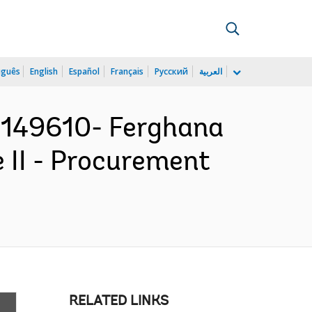
uguês
English
Español
Français
Русский
العربية
149610- Ferghana
II - Procurement
RELATED LINKS