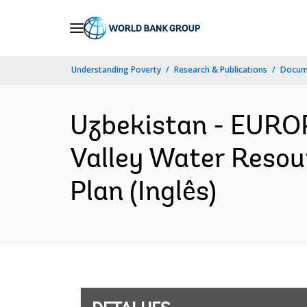
Skip
to
Main
Understanding Poverty
Research & Publications
Docume
Navigation
Uzbekistan - EURO
Valley Water Resou
Plan (Inglês)