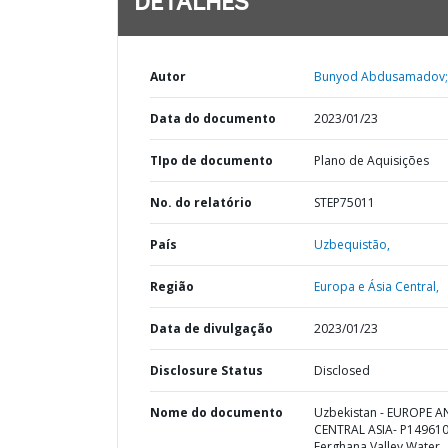
DETALHES
Autor
Bunyod Abdusamadov;
Data do documento
2023/01/23
TIpo de documento
Plano de Aquisições
No. do relatório
STEP75011
País
Uzbequistão,
Região
Europa e Ásia Central,
Data de divulgação
2023/01/23
Disclosure Status
Disclosed
Nome do documento
Uzbekistan - EUROPE 
CENTRAL ASIA- P149610
Ferghana Valley Water