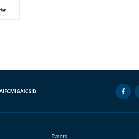
 -
Plan
A
IFC
MIGA
ICSID
Events