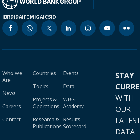
IBRD
IDA
IFC
MIGA
ICSID
Who We
Countries
Events
STAY
Are
CURR
Topics
Data
News
WITH
Projects &
WBG
Careers
Operations
Academy
OUR
LATES
Contact
Research &
Results
Publications
Scorecard
DATA