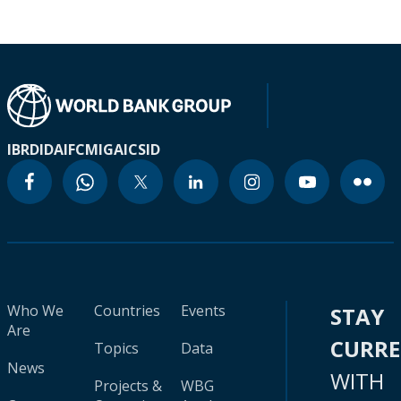
IBRD
IDA
IFC
MIGA
ICSID
Who We
Countries
Events
STAY
Are
CURR
Topics
Data
News
WITH
Projects &
WBG