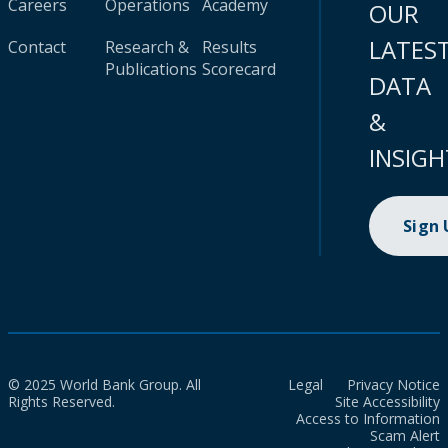
Careers
Operations
Academy
OUR
LATES
Contact
Research &
Results
Publications
Scorecard
DATA
&
INSIGH
Sign
© 2025 World Bank Group. All
Legal
Privacy Notice
Rights Reserved.
Site Accessibility
Access to Information
Scam Alert