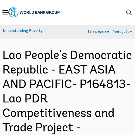
Skip
to
Main
Understanding Poverty
Esta página em:
Português
Navigation
Lao People's Democratic
Republic - EAST ASIA
AND PACIFIC- P164813-
Lao PDR
Competitiveness and
Trade Project -