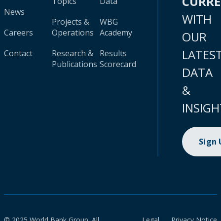
CURR
Topics
Data
News
WITH
Projects &
WBG
Careers
Operations
Academy
OUR
LATES
Contact
Research &
Results
Publications
Scorecard
DATA
&
INSIGH
Sign
© 2025 World Bank Group. All
Legal
Privacy Notice