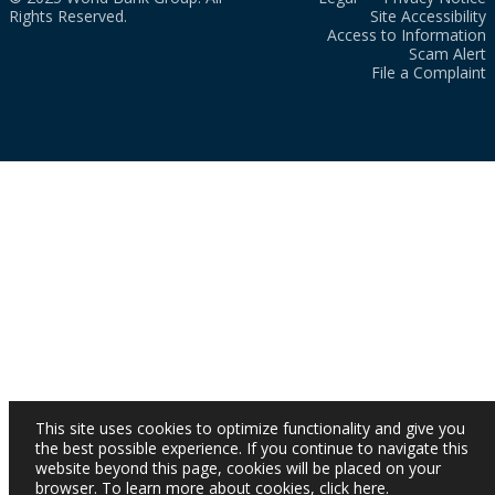
Rights Reserved.
Site Accessibility
Access to Information
Scam Alert
File a Complaint
This site uses cookies to optimize functionality and give you
the best possible experience. If you continue to navigate this
website beyond this page, cookies will be placed on your
browser. To learn more about cookies,
click here
.