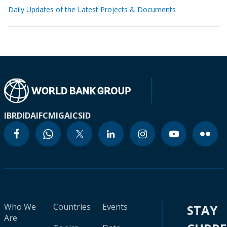
Daily Updates of the Latest Projects & Documents
IBRD
IDA
IFC
MIGA
ICSID
Who We
Countries
Events
STAY
Are