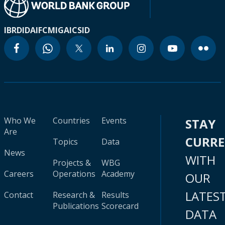
IBRD
IDA
IFC
MIGA
ICSID
Who We
Countries
Events
STAY
Are
CURR
Topics
Data
News
WITH
Projects &
WBG
Careers
Operations
Academy
OUR
LATES
Contact
Research &
Results
Publications
Scorecard
DATA