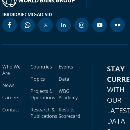
IBRD
IDA
IFC
MIGA
ICSID
Who We
Countries
Events
STAY
Are
CURR
Topics
Data
News
WITH
Projects &
WBG
Careers
Operations
Academy
OUR
LATES
Contact
Research &
Results
Publications
Scorecard
DATA