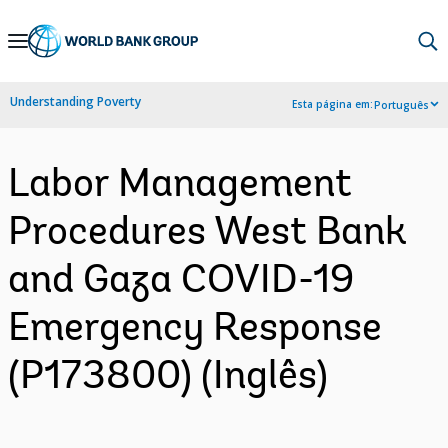
Skip
to
Main
Understanding Poverty
Esta página em:
Português
Navigation
Labor Management
Procedures West Bank
and Gaza COVID-19
Emergency Response
(P173800) (Inglês)