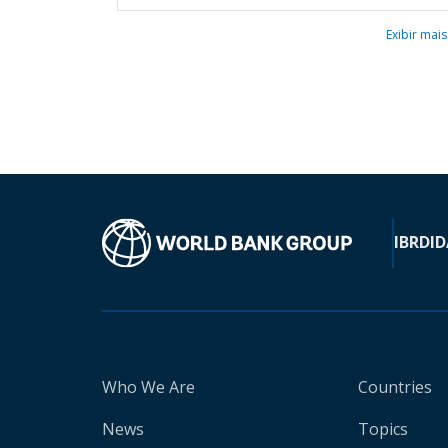
Exibir mais
IBRD
ID
Who We Are
Countries
News
Topics