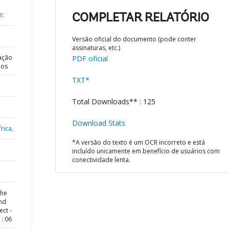
e;
COMPLETAR RELATÓRIO
Versão oficial do documento (pode conter
assinaturas, etc.)
ação
PDF oficial
dos
TXT*
Total Downloads** : 125
Download Stats
rica,
*A versão do texto é um OCR incorreto e está
incluído unicamente em benefício de usuários com
conectividade lenta.
the
and
ect -
: 06