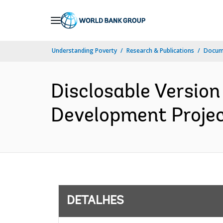
Skip
to
Main
Understanding Poverty
Research & Publications
Docume
Navigation
Disclosable Version 
Development Projec
DETALHES