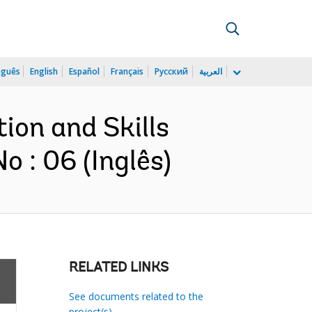
uguês
English
Español
Français
Русский
العربية
tion and Skills
 : 06 (Inglês)
RELATED LINKS
See documents related to the
project(s)