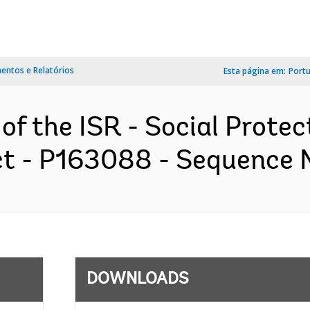
ntos e Relatórios
Esta página em:
Port
of the ISR - Social Protec
t - P163088 - Sequence No
DOWNLOADS