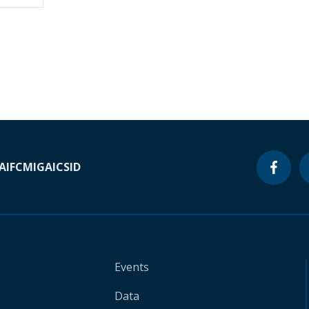
A
IFC
MIGA
ICSID
Events
Data