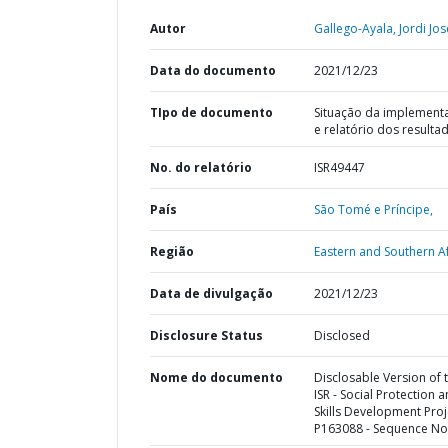
Autor
Gallego-Ayala, Jordi Jos
Data do documento
2021/12/23
TIpo de documento
Situação da implement
e relatório dos resulta
No. do relatório
ISR49447
País
São Tomé e Príncipe,
Região
Eastern and Southern Af
Data de divulgação
2021/12/23
Disclosure Status
Disclosed
Nome do documento
Disclosable Version of 
ISR - Social Protection 
Skills Development Proj
P163088 - Sequence No 