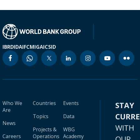
IBRD
IDA
IFC
MIGA
ICSID
Who We
Countries
Events
STAY
Are
CURR
Topics
Data
News
WITH
Projects &
WBG
Careers
Operations
Academy
OUR