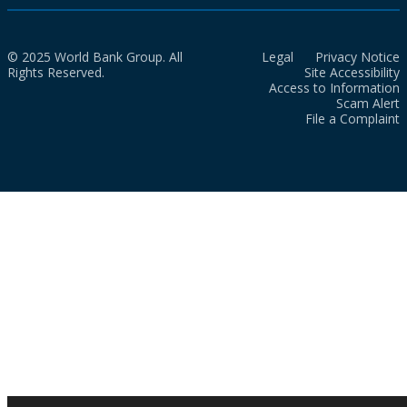
© 2025 World Bank Group. All
Legal
Privacy Notice
Rights Reserved.
Site Accessibility
Access to Information
Scam Alert
File a Complaint