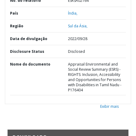
No. do relatório
ESRSA02164
País
Índia,
Região
Sul da Ásia,
Data de divulgação
2022/09/28
Disclosure Status
Disclosed
Nome do documento
Appraisal Environmental and
Social Review Summary (ESRS) -
RIGHTS: Inclusion, Accessibility
and Opportunities for Persons
with Disabilities in Tamil Nadu -
P176404
Exibir mais