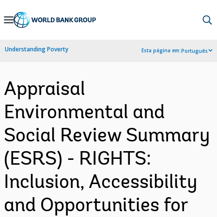
Skip
to
Main
Understanding Poverty
Esta página em:
Português
Navigation
Appraisal
Environmental and
Social Review Summary
(ESRS) - RIGHTS:
Inclusion, Accessibility
and Opportunities for