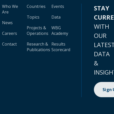
Who We
Countries
Events
STAY
Are
CURR
Topics
Data
News
WITH
Projects &
WBG
Careers
Operations
Academy
OUR
LATES
Contact
Research &
Results
Publications
Scorecard
DATA
&
INSIGH
Sign