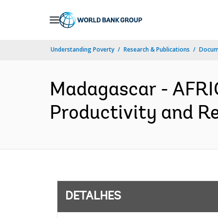
Skip
to
Main
Understanding Poverty
Research & Publications
Docume
Navigation
Madagascar - AFRIC
Productivity and Re
DETALHES