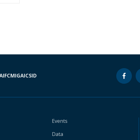
A
IFC
MIGA
ICSID
Events
Data