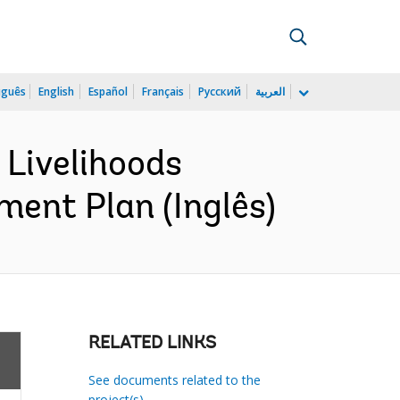
uguês
English
Español
Français
Русский
العربية
Livelihoods
ment Plan (Inglês)
RELATED LINKS
See documents related to the
project(s)