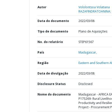
Autor
Vololontsoa Volatiana
RAZAFINDRATOANINA;
Data do documento
2022/03/08
TIpo de documento
Plano de Aquisições
No. do relatório
STEP61567
País
Madagascar,
Região
Eastern and Southern Af
Data de divulgação
2022/03/08
Disclosure Status
Disclosed
Nome do documento
Madagascar - AFRICA E
P175269- Rural Livelih
Productivity and Resili
Project - Procurement P