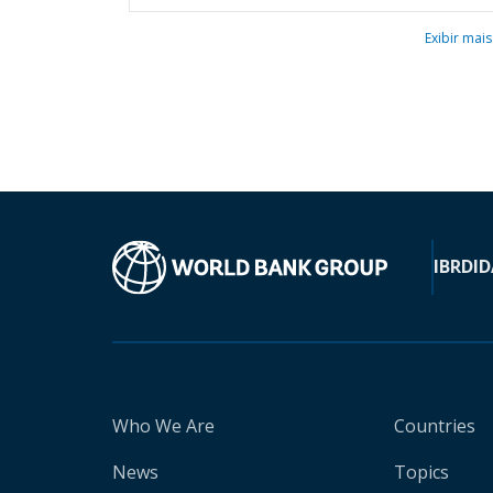
Exibir mais
IBRD
ID
Who We Are
Countries
News
Topics