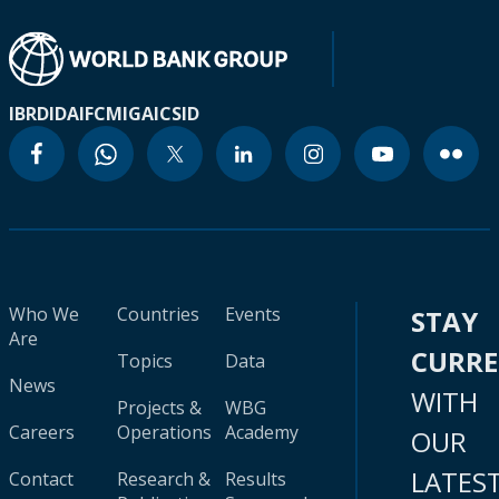
IBRD
IDA
IFC
MIGA
ICSID
Who We
Countries
Events
STAY
Are
CURR
Topics
Data
News
WITH
Projects &
WBG
Careers
Operations
Academy
OUR
LATES
Contact
Research &
Results