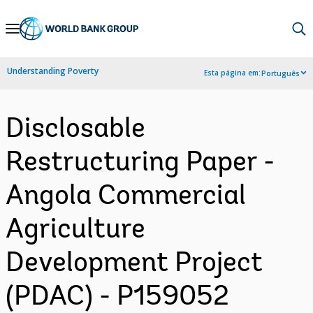
Skip
to
Main
Understanding Poverty
Esta página em:
Português
Navigation
Disclosable
Restructuring Paper -
Angola Commercial
Agriculture
Development Project
(PDAC) - P159052