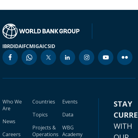
IBRD
IDA
IFC
MIGA
ICSID
Who We
Countries
Events
STAY
Are
CURR
Topics
Data
News
WITH
Projects &
WBG
Careers
Operations
Academy
OUR