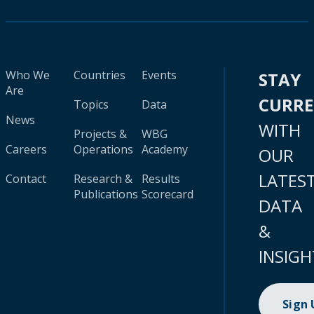
Who We
Countries
Events
STAY
Are
CURR
Topics
Data
News
WITH
Projects &
WBG
Careers
Operations
Academy
OUR
LATES
Contact
Research &
Results
Publications
Scorecard
DATA
&
INSIGH
Sign