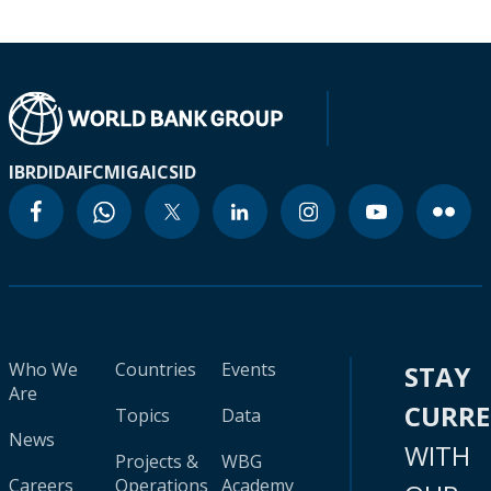
IBRD
IDA
IFC
MIGA
ICSID
Who We
Countries
Events
STAY
Are
CURR
Topics
Data
News
WITH
Projects &
WBG
Careers
Operations
Academy