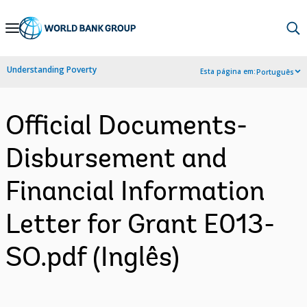
Skip
to
Main
Understanding Poverty
Esta página em:
Português
Navigation
Official Documents-
Disbursement and
Financial Information
Letter for Grant E013-
SO.pdf (Inglês)