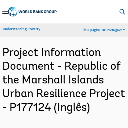
Skip
to
Main
Understanding Poverty
Esta página em:
Português
Navigation
Project Information
Document - Republic of
the Marshall Islands
Urban Resilience Project
- P177124 (Inglês)