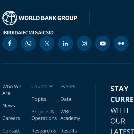
IBRD
IDA
IFC
MIGA
ICSID
Who We
Countries
Events
STAY
Are
CURR
Topics
Data
News
WITH
Projects &
WBG
Careers
Operations
Academy
OUR
LATES
Contact
Research &
Results