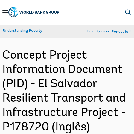
Skip
to
Main
Understanding Poverty
Esta página em:
Português
Navigation
Concept Project
Information Document
(PID) - El Salvador
Resilient Transport and
Infrastructure Project -
P178720 (Inglês)