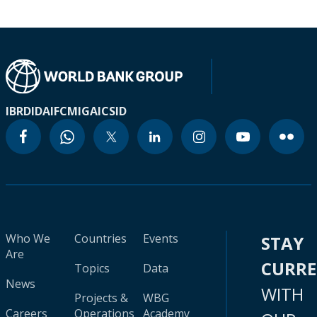
IBRD
IDA
IFC
MIGA
ICSID
Who We
Countries
Events
STAY
Are
CURR
Topics
Data
News
WITH
Projects &
WBG
Careers
Operations
Academy