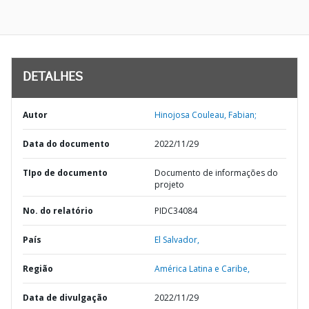
DETALHES
Autor
Hinojosa Couleau, Fabian;
Data do documento
2022/11/29
TIpo de documento
Documento de informações do
projeto
No. do relatório
PIDC34084
País
El Salvador,
Região
América Latina e Caribe,
Data de divulgação
2022/11/29