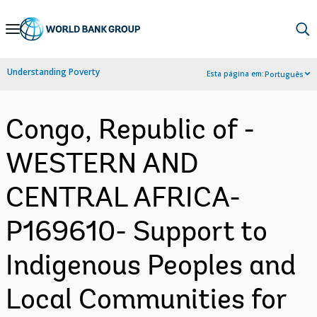
Skip
to
Main
Understanding Poverty
Esta página em:
Português
Navigation
Congo, Republic of -
WESTERN AND
CENTRAL AFRICA-
P169610- Support to
Indigenous Peoples and
Local Communities for