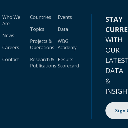
Who We
Countries
Events
STAY
Are
CURR
Topics
Data
News
WITH
Projects &
WBG
Careers
Operations
Academy
OUR
LATES
Contact
Research &
Results
Publications
Scorecard
DATA
&
INSIGH
Sign