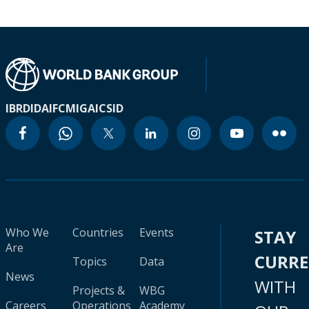
IBRD
IDA
IFC
MIGA
ICSID
Who We
Countries
Events
STAY
Are
CURR
Topics
Data
News
WITH
Projects &
WBG
Careers
Operations
Academy