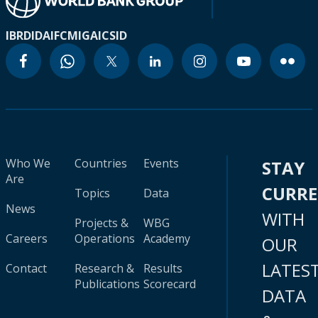
IBRD
IDA
IFC
MIGA
ICSID
Who We
Countries
Events
STAY
Are
CURR
Topics
Data
News
WITH
Projects &
WBG
Careers
Operations
Academy
OUR
LATES
Contact
Research &
Results
Publications
Scorecard
DATA