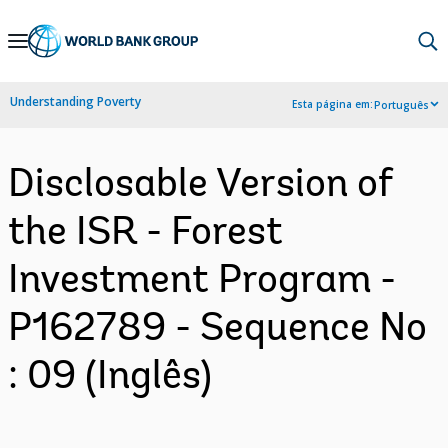
Skip
to
Main
Understanding Poverty
Esta página em:
Português
Navigation
Disclosable Version of
the ISR - Forest
Investment Program -
P162789 - Sequence No
: 09 (Inglês)