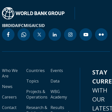
IBRD
IDA
IFC
MIGA
ICSID
Who We
Countries
Events
STAY
Are
CURR
Topics
Data
News
WITH
Projects &
WBG
Careers
Operations
Academy
OUR
LATES
Contact
Research &
Results