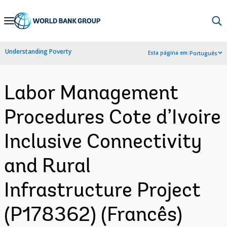
Skip
to
Main
Understanding Poverty
Esta página em:
Português
Navigation
Labor Management
Procedures Cote d’Ivoire
Inclusive Connectivity
and Rural
Infrastructure Project
(P178362) (Francês)