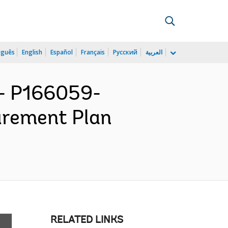
uguês
English
Español
Français
Русский
العربية
- P166059-
urement Plan
RELATED LINKS