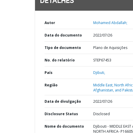
DETALHES
Autor
Mohamed Abdallah;
Data do documento
2022/07/26
TIpo de documento
Plano de Aquisições
No. do relatório
STEP67453
País
Djibuti,
Região
Middle East, North Afric
Afghanistan, and Pakist
Data de divulgação
2022/07/26
Disclosure Status
Disclosed
Nome do documento
Djibouti - MIDDLE EAST
NORTH AFRICA- P16605