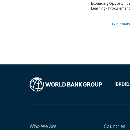
Expanding Opportunitie
Learning - Procurement
Exibir mais
IBRD
ID
Who We Are
Countries