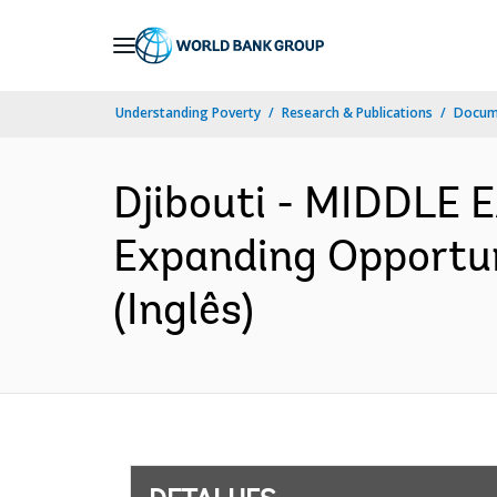
Skip
to
Main
Understanding Poverty
Research & Publications
Docume
Navigation
Djibouti - MIDDLE
Expanding Opportun
(Inglês)