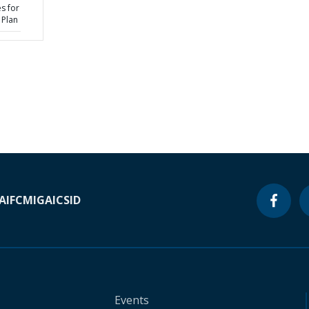
s for
 Plan
A
IFC
MIGA
ICSID
Events