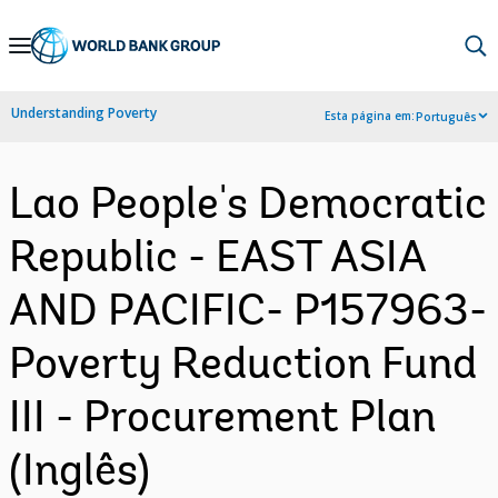
Skip
to
Main
Understanding Poverty
Esta página em:
Português
Navigation
Lao People's Democratic
Republic - EAST ASIA
AND PACIFIC- P157963-
Poverty Reduction Fund
III - Procurement Plan
(Inglês)