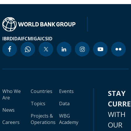
IBRD
IDA
IFC
MIGA
ICSID
Who We
Countries
Events
STAY
Are
CURR
Topics
Data
News
WITH
Projects &
WBG
Careers
Operations
Academy
OUR