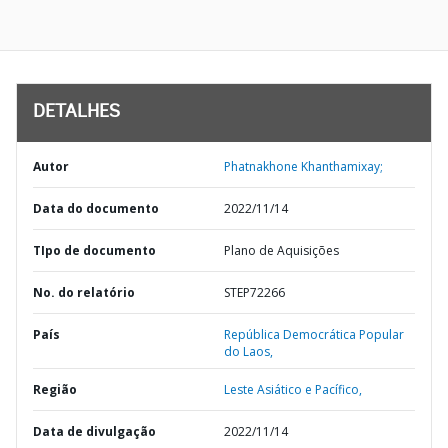
DETALHES
Autor
Phatnakhone Khanthamixay;
Data do documento
2022/11/14
TIpo de documento
Plano de Aquisições
No. do relatório
STEP72266
País
República Democrática Popular
do Laos,
Região
Leste Asiático e Pacífico,
Data de divulgação
2022/11/14