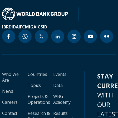
IBRD
IDA
IFC
MIGA
ICSID
Who We
Countries
Events
STAY
Are
CURR
Topics
Data
News
WITH
Projects &
WBG
Careers
Operations
Academy
OUR
LATES
Contact
Research &
Results