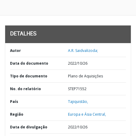
DETALHES
Autor
A.R. Saidvalizoda;
Data do documento
2022/10/26
TIpo de documento
Plano de Aquisições
No. do relatório
STEP71552
País
Tajiquistão,
Região
Europa e Ásia Central,
Data de divulgação
2022/10/26