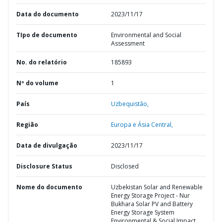
Data do documento
2023/11/17
TIpo de documento
Environmental and Social
Assessment
No. do relatório
185893
Nº do volume
1
País
Uzbequistão,
Região
Europa e Ásia Central,
Data de divulgação
2023/11/17
Disclosure Status
Disclosed
Nome do documento
Uzbekistan Solar and Renewable
Energy Storage Project - Nur
Bukhara Solar PV and Battery
Energy Storage System
Environmental & Social Impact