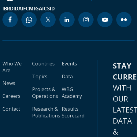
IBRD
IDA
IFC
MIGA
ICSID
Who We
Countries
Events
STAY
Are
CURR
Topics
Data
News
WITH
Projects &
WBG
Careers
Operations
Academy
OUR
LATES
Contact
Research &
Results
Publications
Scorecard
DATA
&