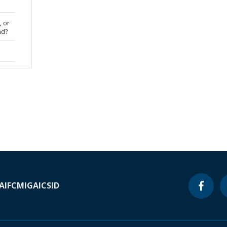
, or
nd?
A
IFC
MIGA
ICSID