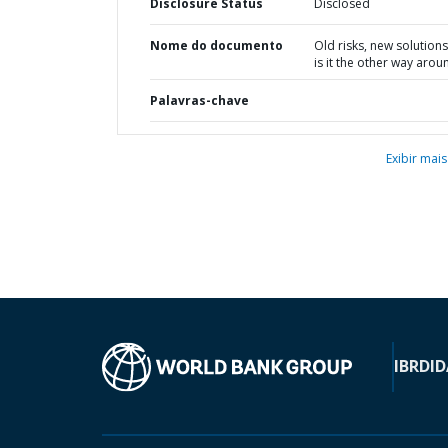
Disclosure Status
Disclosed
Nome do documento
Old risks, new solutions
is it the other way arou
Palavras-chave
Exibir mais
IBRD
ID