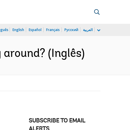
uguês
English
Español
Français
Русский
العربية
y around? (Inglês)
SUBSCRIBE TO EMAIL
ALERTS