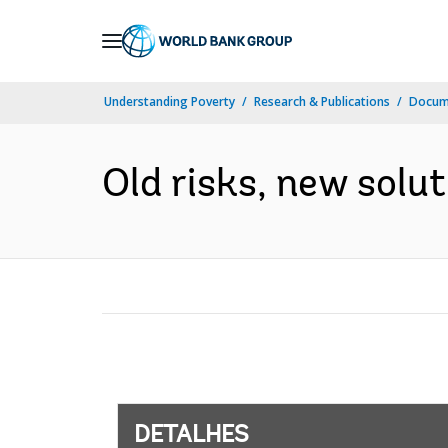
Skip
to
Main
Understanding Poverty
Research & Publications
Docume
Navigation
Old risks, new solut
DETALHES