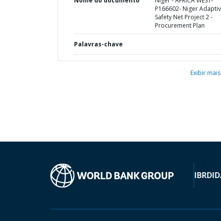
Nome do documento
Niger - AFRICA WEST-
P166602- Niger Adapti
Safety Net Project 2 -
Procurement Plan
Palavras-chave
Exibir mais
IBRD
ID