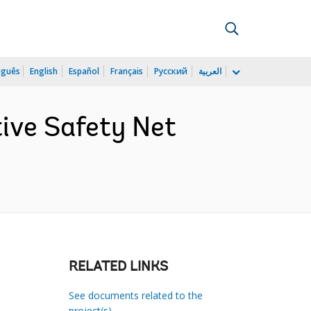
uguês
English
Español
Français
Русский
العربية
ive Safety Net
RELATED LINKS
See documents related to the
project(s)