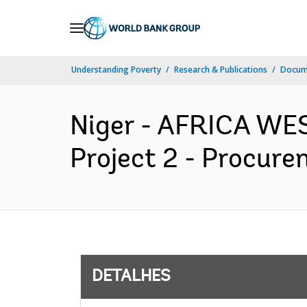
Skip
to
Main
Understanding Poverty
Research & Publications
Docume
Navigation
Niger - AFRICA WES
Project 2 - Procure
DETALHES