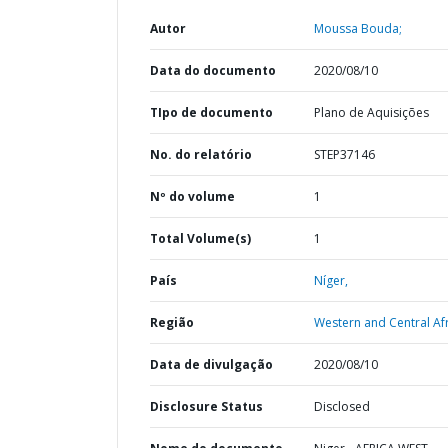
Autor
Moussa Bouda;
Data do documento
2020/08/10
TIpo de documento
Plano de Aquisições
No. do relatório
STEP37146
Nº do volume
1
Total Volume(s)
1
País
Níger,
Região
Western and Central Afr
Data de divulgação
2020/08/10
Disclosure Status
Disclosed