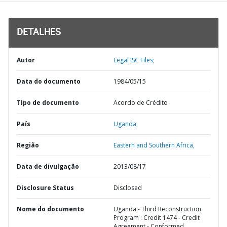
DETALHES
Autor
Legal ISC Files;
Data do documento
1984/05/15
TIpo de documento
Acordo de Crédito
País
Uganda,
Região
Eastern and Southern Africa,
Data de divulgação
2013/08/17
Disclosure Status
Disclosed
Nome do documento
Uganda - Third Reconstruction
Program : Credit 1474 - Credit
Agreement - Conformed