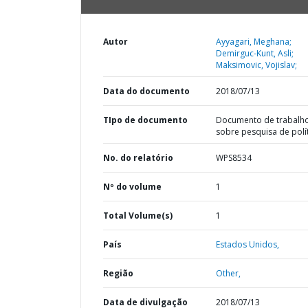
Autor
Ayyagari, Meghana;
Demirguc-Kunt, Asli;
Maksimovic, Vojislav;
Data do documento
2018/07/13
TIpo de documento
Documento de trabalh
sobre pesquisa de polí
No. do relatório
WPS8534
Nº do volume
1
Total Volume(s)
1
País
Estados Unidos,
Região
Other,
Data de divulgação
2018/07/13