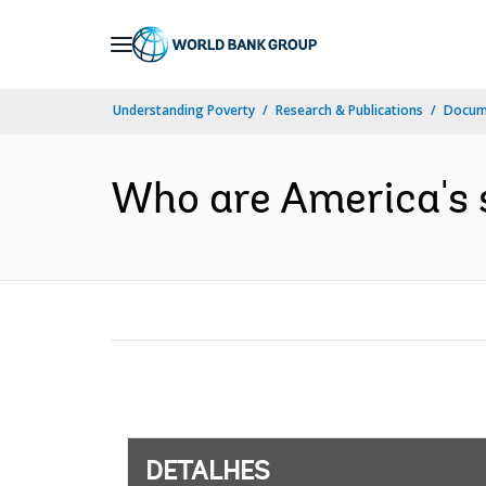
Skip
to
Main
Understanding Poverty
Research & Publications
Docume
Navigation
Who are America's s
DETALHES