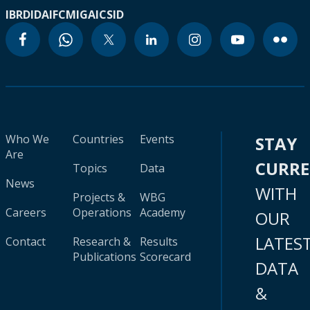
IBRD
IDA
IFC
MIGA
ICSID
Who We
Countries
Events
STAY
Are
CURR
Topics
Data
News
WITH
Projects &
WBG
Careers
Operations
Academy
OUR
LATES
Contact
Research &
Results
Publications
Scorecard
DATA
&