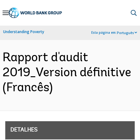
Skip
to
Main
Understanding Poverty
Esta página em:
Português
Navigation
Rapport d'audit
2019_Version définitive
(Francês)
DETALHES