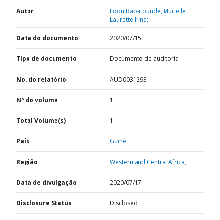
Autor
Edon Babatounde, Murielle
Laurette Irina;
Data do documento
2020/07/15
TIpo de documento
Documento de auditoria
No. do relatório
AUD0031293
Nº do volume
1
Total Volume(s)
1
País
Guiné,
Região
Western and Central Africa,
Data de divulgação
2020/07/17
Disclosure Status
Disclosed