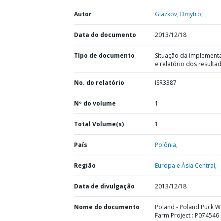
Autor
Glazkov, Dmytro;
Data do documento
2013/12/18
TIpo de documento
Situação da implement
e relatório dos resulta
No. do relatório
ISR3387
Nº do volume
1
Total Volume(s)
1
País
Polônia,
Região
Europa e Ásia Central,
Data de divulgação
2013/12/18
Nome do documento
Poland - Poland Puck W
Farm Project : P074546 