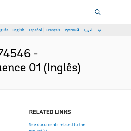
uguês
English
Español
Français
Русский
العربية
074546 -
ence 01 (Inglês)
RELATED LINKS
See documents related to the
project(s)