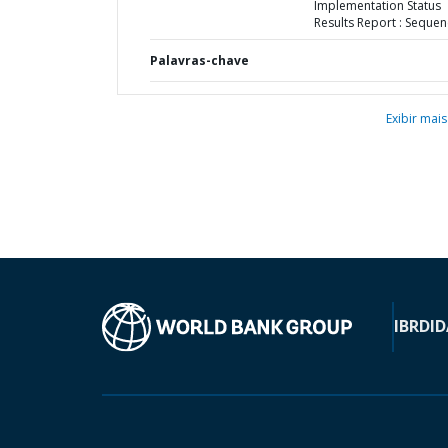
Implementation Status
Results Report : Sequen
Palavras-chave
Exibir mais
IBRD
ID