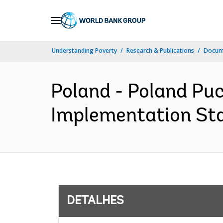
Skip
to
Main
Understanding Poverty
Research & Publications
Docume
Navigation
Poland - Poland Pu
Implementation Stat
DETALHES