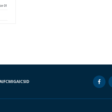
ce 01
A
IFC
MIGA
ICSID