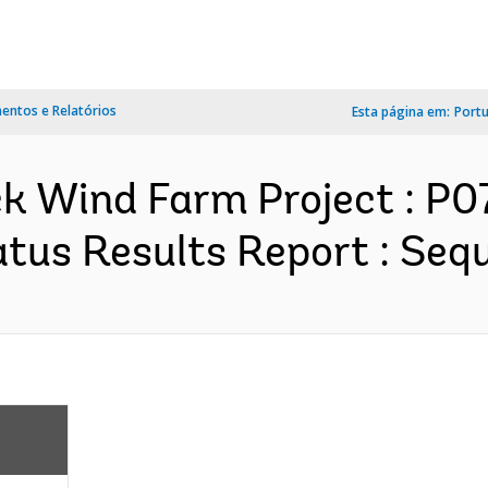
ntos e Relatórios
Esta página em:
Port
ck Wind Farm Project : P
us Results Report : Sequ