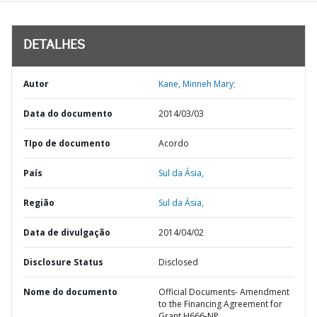
DETALHES
Autor
Kane, Minneh Mary;
Data do documento
2014/03/03
TIpo de documento
Acordo
País
Sul da Ásia,
Região
Sul da Ásia,
Data de divulgação
2014/04/02
Disclosure Status
Disclosed
Nome do documento
Official Documents- Amendment
to the Financing Agreement for
Grant H666-NP