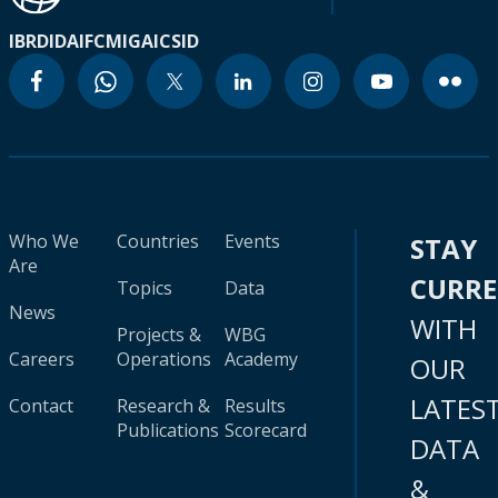
IBRD
IDA
IFC
MIGA
ICSID
Who We
Countries
Events
STAY
Are
CURR
Topics
Data
News
WITH
Projects &
WBG
Careers
Operations
Academy
OUR
LATES
Contact
Research &
Results
Publications
Scorecard
DATA
&