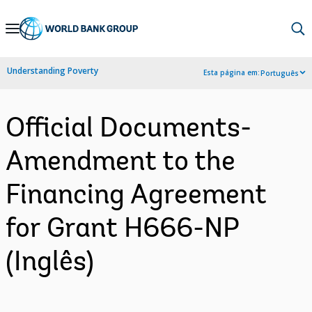
Skip
to
Main
Understanding Poverty
Esta página em:
Português
Navigation
Official Documents-
Amendment to the
Financing Agreement
for Grant H666-NP
(Inglês)