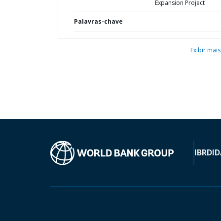
Expansion Project
Palavras-chave
Exibir mais
IBRD
ID