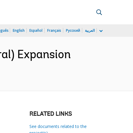
uguês
English
Español
Français
Русский
العربية
ral) Expansion
RELATED LINKS
See documents related to the
project(s)