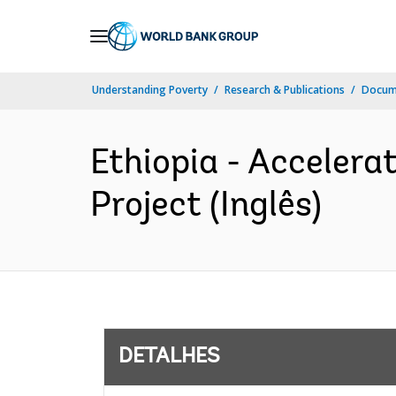
Skip
to
Main
Understanding Poverty
Research & Publications
Docume
Navigation
Ethiopia - Accelera
Project (Inglês)
DETALHES