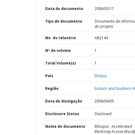
Data do documento
2006/02/17
TIpo de documento
Documento de informa
do projeto
No. do relatório
AB2144
Nº do volume
1
Total Volume(s)
1
País
Etiópia,
Região
Eastern and Southern Af
Data de divulgação
2006/04/05
Disclosure Status
Disclosed
Nome do documento
Ethiopia - Accelerated
Electricity Access (Rural)