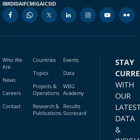
IBRD
IDA
IFC
MIGA
ICSID
Who We
Countries
Events
STAY
Are
CURR
Topics
Data
News
WITH
Projects &
WBG
Careers
Operations
Academy
OUR
LATES
Contact
Research &
Results
Publications
Scorecard
DATA
&