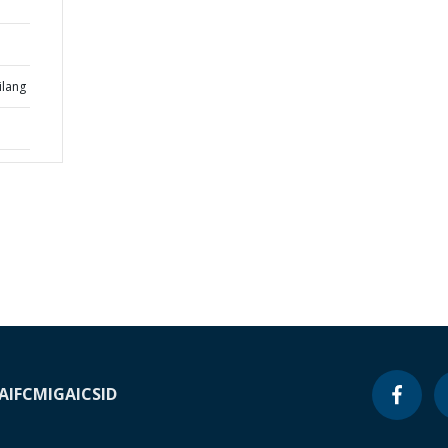
ilang
A
IFC
MIGA
ICSID