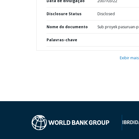
Data de divulgação
2007/03/22
Disclosure Status
Disclosed
Nome do documento
Sub proyek pasuruan-p
Palavras-chave
Exibir mais
IBRD
ID