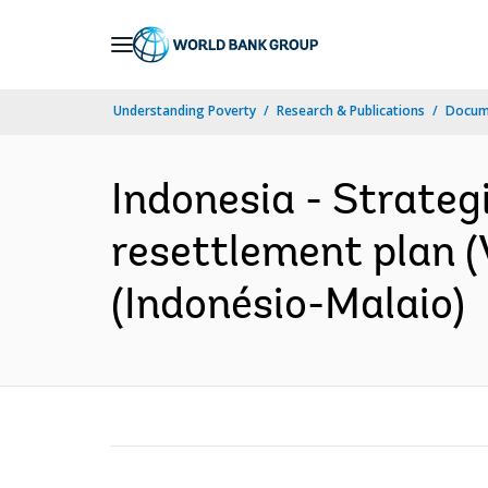
Skip
to
Main
Understanding Poverty
Research & Publications
Docume
Navigation
Indonesia - Strateg
resettlement plan (
(Indonésio-Malaio)