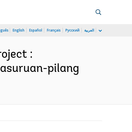
uguês
English
Español
Français
Русский
العربية
oject :
 pasuruan-pilang