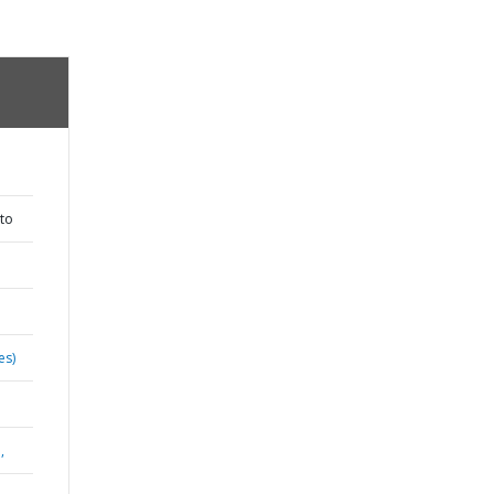
to
es)
,