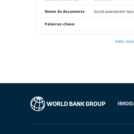
Nome do documento
Social assessment repo
Palavras-chave
Exibir mais
IBRD
ID