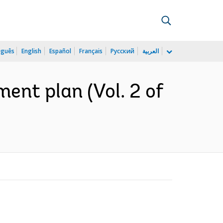
uguês
English
Español
Français
Русский
العربية
ment plan (Vol. 2 of