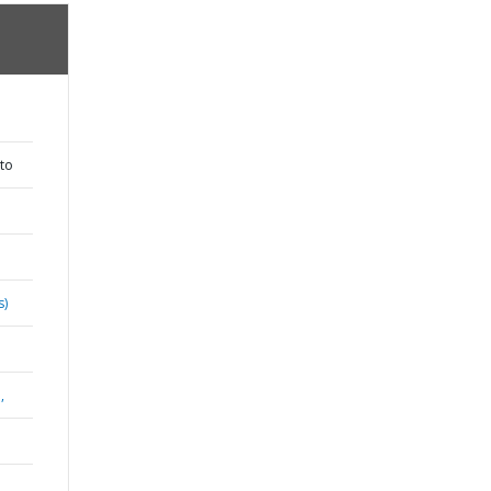
to
s)
,