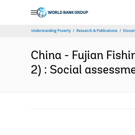
Skip
to
Main
Understanding Poverty
Research & Publications
Docume
Navigation
China - Fujian Fishi
2) : Social assessme