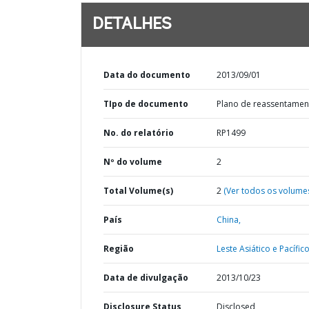
DETALHES
Data do documento
2013/09/01
TIpo de documento
Plano de reassentamen
No. do relatório
RP1499
Nº do volume
2
Total Volume(s)
2
(Ver todos os volume
País
China,
Região
Leste Asiático e Pacífico
Data de divulgação
2013/10/23
Disclosure Status
Disclosed